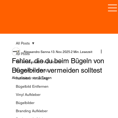
All Posts
Alessandro Sanna
13. Nov. 2025
2 Min. Lesezeit
All Posts
Fehler, die du beim Bügeln von
Personalisierte Vinyl Sticker
Bügelbilder vermeiden solltest
Bügelbild Anleitung
Aktualisiert:
vor 5 Tagen
Aufkleber Anleitung
Bügelbild Entfernen
Vinyl Aufkleber
Bügelbilder
Branding Aufkleber